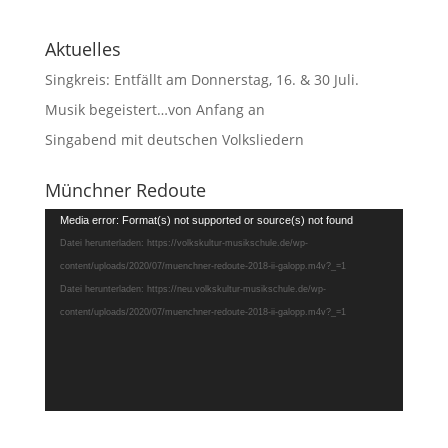
Aktuelles
Singkreis: Entfällt am Donnerstag, 16. & 30 Juli.
Musik begeistert…von Anfang an
Singabend mit deutschen Volksliedern
Münchner Redoute
Video-
Media error: Format(s) not supported or source(s) not found
Player
Datei herunterladen: https://volkskultur-musikschule.de/wp-
content/uploads/2020/07/muenchner-redoute-2018-ii-galopp.m4v?_=1
Datei herunterladen: https://neu.volkskultur-musikschule.de/wp-
content/uploads/2020/07/muenchner-redoute-2018-ii-galopp.m4v?_=1