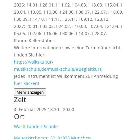
2026: 14.01. I 28.01. I 11.02. I 04.03. I 18.03. I 15.04. I
29.04. I 13.05. I 10.06. I 24.06. I 08.07. I 22.07. I 16.09.
I 30.09. I 14.10. I 11.11. I 25.11. I 09.12. I 23.12.
2027: 20.01. I 03.02. I 24.02. I 10.03. I 07.04. I 21.04. I
05.05. I 02.06. I 16.06. I 30.06. I 14.07. I 28.07.
Raum: Kellerstüberl
Weitere Informationen sowie eine Terminübersicht
finden Sie hier:
https://volkskultur-
musikschule.de/musikschule/#Begleitkurs
Jedes Instrument ist Willkommen! Zur Anmeldung
hier klicken
!
Mehr anzeigen
Zeit
4. Februar 2025
18:30
-
20:00
Ort
Wastl Fanderl Schule
Mauerkircherstr. 52, 81925 München