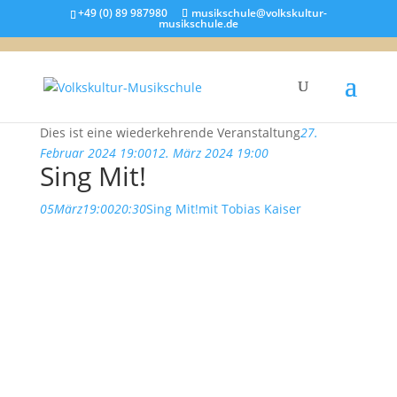
+49 (0) 89 987980
musikschule@volkskultur-
musikschule.de
Dies ist eine wiederkehrende Veranstaltung
27.
Februar 2024 19:00
12. März 2024 19:00
Sing Mit!
05
März
19:00
20:30
Sing Mit!
mit Tobias Kaiser