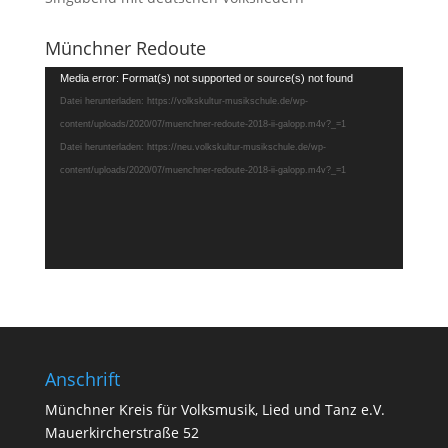
Münchner Redoute
Video-
Media error: Format(s) not supported or source(s) not found
Player
Datei herunterladen: https://volkskultur-musikschule.de/wp-
content/uploads/2020/07/muenchner-redoute-2018-ii-galopp.m4v?_=1
Datei herunterladen: https://neu.volkskultur-musikschule.de/wp-
content/uploads/2020/07/muenchner-redoute-2018-ii-galopp.m4v?_=1
Anschrift
Münchner Kreis für Volksmusik, Lied und Tanz e.V.
Mauerkircherstraße 52