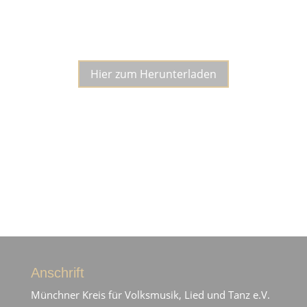
Notenblatt als PDF
Hier zum Herunterladen
Anschrift
Münchner Kreis für Volksmusik, Lied und Tanz e.V.