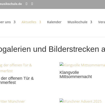
musikschule.de
er uns
Aktuelles
Kalender
Musikschule
Ver
ogalerien und Bilderstrecken
Klangvolle
Mittsommernacht
 der offenen Tür &
merfest