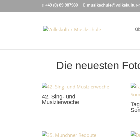
+49 (0) 89 987980
musikschule@volkskultur-
Üb
Die neuesten Fot
42. Sing- und
Musizierwoche
Tag
Som