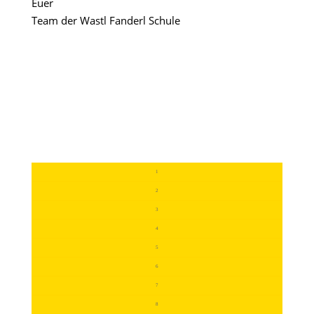
Euer
Team der Wastl Fanderl Schule
1
2
3
4
5
6
7
8