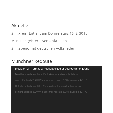
Aktuelles
Singkreis: Entfällt am Donnerstag, 16. & 30 Juli.
Musik begeistert…von Anfang an
Singabend mit deutschen Volksliedern
Münchner Redoute
Video-
Media error: Format(s) not supported or source(s) not found
Player
Datei herunterladen: https://volkskultur-musikschule.de/wp-
content/uploads/2020/07/muenchner-redoute-2018-ii-galopp.m4v?_=1
Datei herunterladen: https://neu.volkskultur-musikschule.de/wp-
content/uploads/2020/07/muenchner-redoute-2018-ii-galopp.m4v?_=1