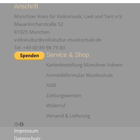
Anschrift
Münchner Kreis für Volksmusik, Lied und Tanz e.V.
Mauerkircherstraße 52
81925 München
volkskultur@volkskultur-musikschule.de
Tel: +49 (0) 89 98 79 80
Service & Shop
Kartenbestellung Münchner Advent
Anmeldeformular Musikschule
AGB
Zahlungsweisen
Widerruf
Versand & Lieferung
Instagram
Facebook
Impressum
Datenschutz