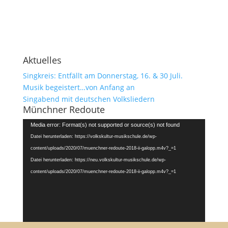
Aktuelles
Singkreis: Entfällt am Donnerstag, 16. & 30 Juli.
Musik begeistert…von Anfang an
Singabend mit deutschen Volksliedern
Münchner Redoute
Video-
Media error: Format(s) not supported or source(s) not found
Player
Datei herunterladen: https://volkskultur-musikschule.de/wp-
content/uploads/2020/07/muenchner-redoute-2018-ii-galopp.m4v?_=1
Datei herunterladen: https://neu.volkskultur-musikschule.de/wp-
content/uploads/2020/07/muenchner-redoute-2018-ii-galopp.m4v?_=1