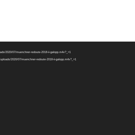
.
ploads/2020/07/muenchner-redoute-2018-ii-galopp.m4v?_=1
nt/uploads/2020/07/muenchner-redoute-2018-ii-galopp.m4v?_=1