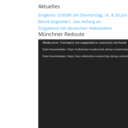
Aktuelles
Singkreis: Entfällt am Donnerstag, 16. & 30 Juli
Musik begeistert…von Anfang an
Singabend mit deutschen Volksliedern
Münchner Redoute
Video-
Media error: Format(s) not supported or source(s) not found
Player
Datei herunterladen: https://volkskultur-musikschule.de/wp-content/u
Datei herunterladen: https://neu.volkskultur-musikschule.de/wp-conte