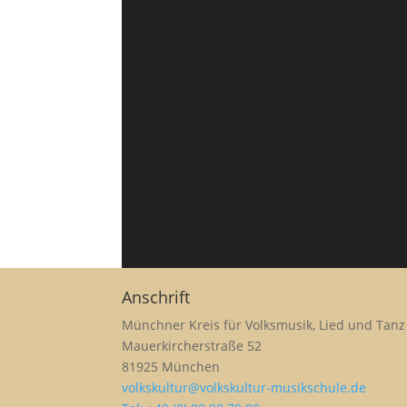
Anschrift
Münchner Kreis für Volksmusik, Lied und Tanz 
Mauerkircherstraße 52
81925 München
volkskultur@volkskultur-musikschule.de