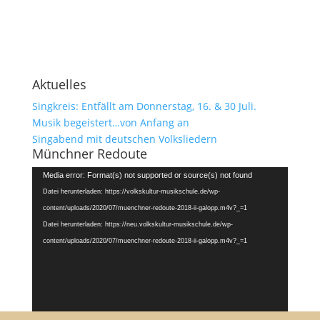
Aktuelles
Singkreis: Entfällt am Donnerstag, 16. & 30 Juli.
Musik begeistert…von Anfang an
Singabend mit deutschen Volksliedern
Münchner Redoute
Video-
Media error: Format(s) not supported or source(s) not found
Player
Datei herunterladen: https://volkskultur-musikschule.de/wp-
content/uploads/2020/07/muenchner-redoute-2018-ii-galopp.m4v?_=1
Datei herunterladen: https://neu.volkskultur-musikschule.de/wp-
content/uploads/2020/07/muenchner-redoute-2018-ii-galopp.m4v?_=1