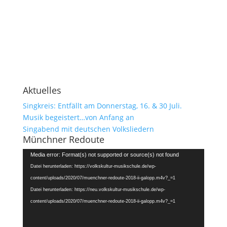
Aktuelles
Singkreis: Entfällt am Donnerstag, 16. & 30 Juli.
Musik begeistert…von Anfang an
Singabend mit deutschen Volksliedern
Münchner Redoute
Video-
Media error: Format(s) not supported or source(s) not found
Player
Datei herunterladen: https://volkskultur-musikschule.de/wp-
content/uploads/2020/07/muenchner-redoute-2018-ii-galopp.m4v?_=1
Datei herunterladen: https://neu.volkskultur-musikschule.de/wp-
content/uploads/2020/07/muenchner-redoute-2018-ii-galopp.m4v?_=1