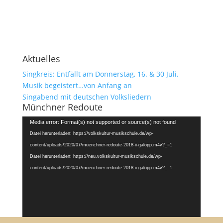
Aktuelles
Singkreis: Entfällt am Donnerstag, 16. & 30 Juli.
Musik begeistert…von Anfang an
Singabend mit deutschen Volksliedern
Münchner Redoute
Video-
Media error: Format(s) not supported or source(s) not found
Player
Datei herunterladen: https://volkskultur-musikschule.de/wp-
content/uploads/2020/07/muenchner-redoute-2018-ii-galopp.m4v?_=1
Datei herunterladen: https://neu.volkskultur-musikschule.de/wp-
content/uploads/2020/07/muenchner-redoute-2018-ii-galopp.m4v?_=1