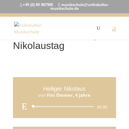
+49 (0) 89 987980
musikschule@volkskultur-
musikschule.de
6. Dezember 2022,
Nikolaustag
Heiliger Nikolaus
von
Fini Ömmer, 4 Jahre
Audio-
00:00
Player