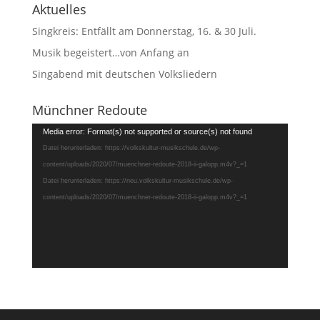
Aktuelles
Singkreis: Entfällt am Donnerstag, 16. & 30 Juli.
Musik begeistert…von Anfang an
Singabend mit deutschen Volksliedern
Münchner Redoute
Video-
Media error: Format(s) not supported or source(s) not found
Player
Datei herunterladen: https://volkskultur-musikschule.de/wp-
content/uploads/2020/07/muenchner-redoute-2018-ii-galopp.m4v?_=1
Datei herunterladen: https://neu.volkskultur-musikschule.de/wp-
content/uploads/2020/07/muenchner-redoute-2018-ii-galopp.m4v?_=1