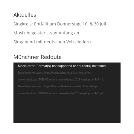
Aktuelles
Singkreis: Entfällt am Donnerstag, 16. & 30 Juli.
Musik begeistert…von Anfang an
Singabend mit deutschen Volksliedern
Münchner Redoute
Video-
Media error: Format(s) not supported or source(s) not found
Player
Datei herunterladen: https://volkskultur-musikschule.de/wp-
content/uploads/2020/07/muenchner-redoute-2018-ii-galopp.m4v?_=1
Datei herunterladen: https://neu.volkskultur-musikschule.de/wp-
content/uploads/2020/07/muenchner-redoute-2018-ii-galopp.m4v?_=1