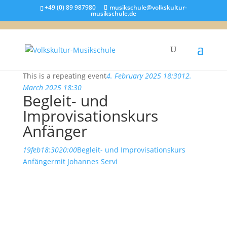
+49 (0) 89 987980
musikschule@volkskultur-
musikschule.de
This is a repeating event
4. February 2025 18:30
12.
March 2025 18:30
Begleit- und
Improvisationskurs
Anfänger
19
feb
18:30
20:00
Begleit- und Improvisationskurs
Anfänger
mit Johannes Servi