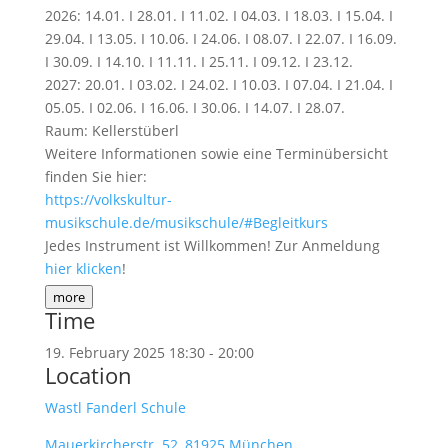
2026: 14.01. I 28.01. I 11.02. I 04.03. I 18.03. I 15.04. I
29.04. I 13.05. I 10.06. I 24.06. I 08.07. I 22.07. I 16.09.
I 30.09. I 14.10. I 11.11. I 25.11. I 09.12. I 23.12.
2027: 20.01. I 03.02. I 24.02. I 10.03. I 07.04. I 21.04. I
05.05. I 02.06. I 16.06. I 30.06. I 14.07. I 28.07.
Raum: Kellerstüberl
Weitere Informationen sowie eine Terminübersicht
finden Sie hier:
https://volkskultur-
musikschule.de/musikschule/#Begleitkurs
Jedes Instrument ist Willkommen! Zur Anmeldung
hier klicken
!
more
Time
19. February 2025
18:30
-
20:00
Location
Wastl Fanderl Schule
Mauerkircherstr. 52, 81925 München