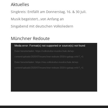
Aktuelles
Singkreis: Entfällt am Donnerstag, 16. & 30 Juli.
Musik begeistert…von Anfang an
Singabend mit deutschen Volksliedern
Münchner Redoute
Video-
Media error: Format(s) not supported or source(s) not found
Player
Datei herunterladen: https://volkskultur-musikschule.de/wp-
content/uploads/2020/07/muenchner-redoute-2018-ii-galopp.m4v?_=1
Datei herunterladen: https://neu.volkskultur-musikschule.de/wp-
content/uploads/2020/07/muenchner-redoute-2018-ii-galopp.m4v?_=1