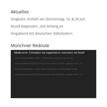
Aktuelles
Singkreis: Entfällt am Donnerstag, 16. & 30 Juli.
Musik begeistert…von Anfang an
Singabend mit deutschen Volksliedern
Münchner Redoute
Video-
Media error: Format(s) not supported or source(s) not found
Player
Datei herunterladen: https://volkskultur-musikschule.de/wp-
content/uploads/2020/07/muenchner-redoute-2018-ii-galopp.m4v?_=1
Datei herunterladen: https://neu.volkskultur-musikschule.de/wp-
content/uploads/2020/07/muenchner-redoute-2018-ii-galopp.m4v?_=1