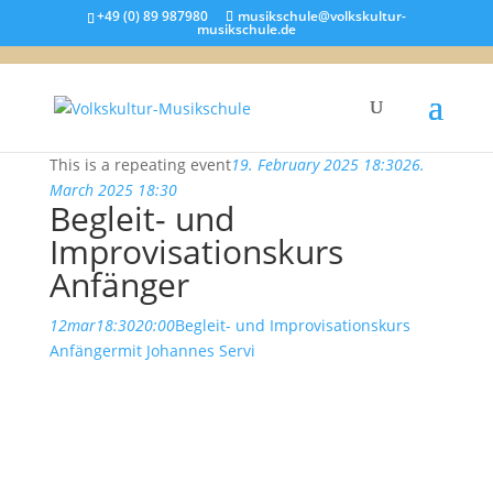
+49 (0) 89 987980
musikschule@volkskultur-
musikschule.de
This is a repeating event
19. February 2025 18:30
26.
March 2025 18:30
Begleit- und
Improvisationskurs
Anfänger
12
mar
18:30
20:00
Begleit- und Improvisationskurs
Anfänger
mit Johannes Servi