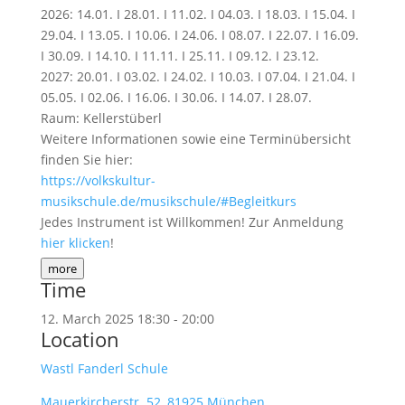
2026: 14.01. I 28.01. I 11.02. I 04.03. I 18.03. I 15.04. I
29.04. I 13.05. I 10.06. I 24.06. I 08.07. I 22.07. I 16.09.
I 30.09. I 14.10. I 11.11. I 25.11. I 09.12. I 23.12.
2027: 20.01. I 03.02. I 24.02. I 10.03. I 07.04. I 21.04. I
05.05. I 02.06. I 16.06. I 30.06. I 14.07. I 28.07.
Raum: Kellerstüberl
Weitere Informationen sowie eine Terminübersicht
finden Sie hier:
https://volkskultur-
musikschule.de/musikschule/#Begleitkurs
Jedes Instrument ist Willkommen! Zur Anmeldung
hier klicken
!
more
Time
12. March 2025
18:30
-
20:00
Location
Wastl Fanderl Schule
Mauerkircherstr. 52, 81925 München