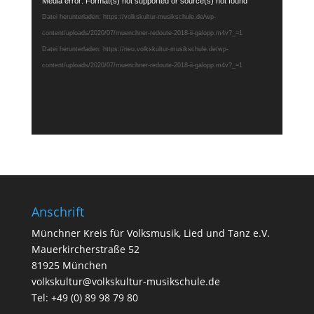
Video-
Media error: Format(s) not supported or source(s) not found
Player
Datei herunterladen: https://volkskultur-musikschule.de/wp-
content/uploads/2020/07/muenchner-redoute-2018-ii-galopp.m4v?_=1
Datei herunterladen: https://neu.volkskultur-musikschule.de/wp-
content/uploads/2020/07/muenchner-redoute-2018-ii-galopp.m4v?_=1
Anschrift
Münchner Kreis für Volksmusik, Lied und Tanz e.V.
Mauerkircherstraße 52
81925 München
volkskultur@volkskultur-musikschule.de
Tel: +49 (0) 89 98 79 80