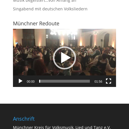
Musik begeistert…von Anfang an
Singabend mit deutschen Volksliedern
Münchner Redoute
Video-
Player
00:00
01:56
Anschrift
Münchner Kreis für Volksmusik, Lied und Tanz e.V.