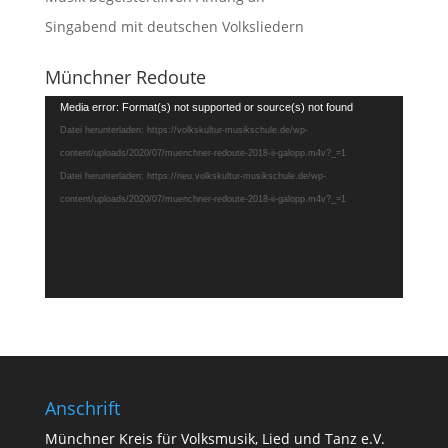
Singabend mit deutschen Volksliedern
Münchner Redoute
Video-
Media error: Format(s) not supported or source(s) not found
Player
Datei herunterladen: https://volkskultur-musikschule.de/wp-
content/uploads/2020/07/muenchner-redoute-2018-ii-galopp.m4v?_=1
Datei herunterladen: https://neu.volkskultur-musikschule.de/wp-
content/uploads/2020/07/muenchner-redoute-2018-ii-galopp.m4v?_=1
Anschrift
Münchner Kreis für Volksmusik, Lied und Tanz e.V.