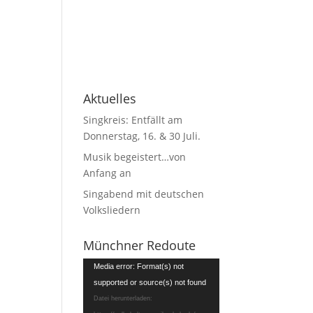
Aktuelles
Singkreis: Entfällt am
Donnerstag, 16. & 30 Juli.
Musik begeistert…von
Anfang an
Singabend mit deutschen
Volksliedern
Münchner Redoute
Video-
Media error: Format(s) not
Player
supported or source(s) not found
Datei herunterladen: