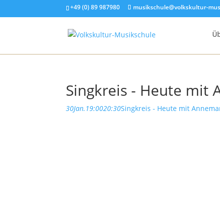
+49 (0) 89 987980
musikschule@volkskultur-mus
Üb
Singkreis - Heute mit
30
Jan.
19:00
20:30
Singkreis - Heute mit Annema