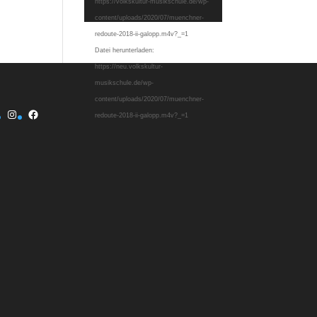
https://volkskultur-musikschule.de/wp-
content/uploads/2020/07/muenchner-
redoute-2018-ii-galopp.m4v?_=1
Datei herunterladen:
https://neu.volkskultur-
musikschule.de/wp-
content/uploads/2020/07/muenchner-
Instagram
Facebook
redoute-2018-ii-galopp.m4v?_=1