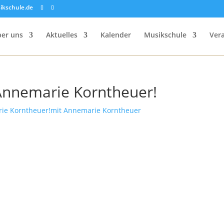
ikschule.de
er uns
Aktuelles
Kalender
Musikschule
Ver
 Annemarie Korntheuer!
rie Korntheuer!
mit Annemarie Korntheuer