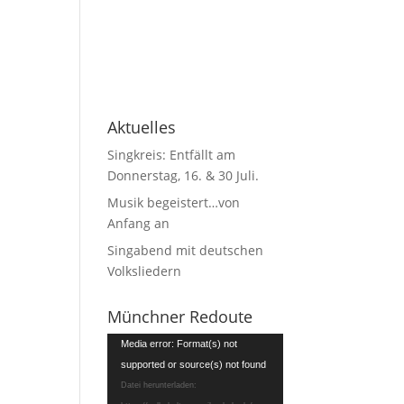
Aktuelles
Singkreis: Entfällt am
Donnerstag, 16. & 30 Juli.
Musik begeistert…von
Anfang an
Singabend mit deutschen
Volksliedern
Münchner Redoute
Video-
Media error: Format(s) not
Player
supported or source(s) not found
Datei herunterladen: