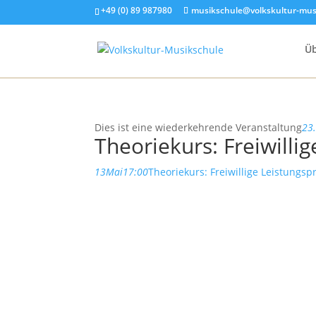
+49 (0) 89 987980
musikschule@volkskultur-mus
Üb
Dies ist eine wiederkehrende Veranstaltung
23
Theoriekurs: Freiwill
13
Mai
17:00
Theoriekurs: Freiwillige Leistung