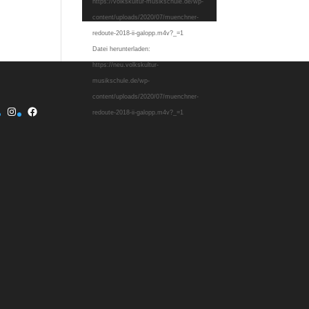
https://volkskultur-musikschule.de/wp-
content/uploads/2020/07/muenchner-
redoute-2018-ii-galopp.m4v?_=1
Datei herunterladen:
https://neu.volkskultur-
musikschule.de/wp-
content/uploads/2020/07/muenchner-
Instagram
Facebook
redoute-2018-ii-galopp.m4v?_=1