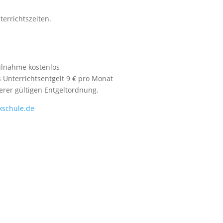
errichtszeiten.
eilnahme kostenlos
s Unterrichtsentgelt 9 € pro Monat
rer gültigen Entgeltordnung.
kschule.de