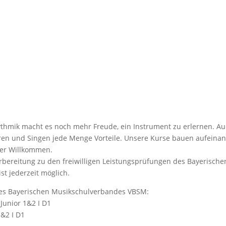
thmik macht es noch mehr Freude, ein Instrument zu erlernen. A
eren und Singen jede Menge Vorteile. Unsere Kurse bauen aufeina
ger Willkommen.
orbereitung zu den freiwilligen Leistungsprüfungen des Bayerische
t jederzeit möglich.
 des Bayerischen Musikschulverbandes VBSM:
Junior 1&2 I D1
1&2 I D1