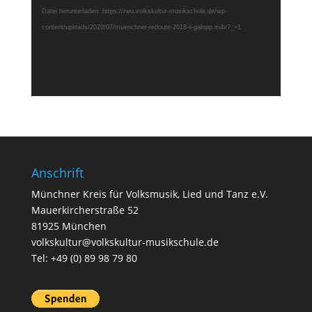
Datei herunterladen: https://neu.volkskultur-musikschule.de/wp-
content/uploads/2020/07/muenchner-redoute-2018-ii-galopp.m4v?_=1
Anschrift
Münchner Kreis für Volksmusik, Lied und Tanz e.V.
Mauerkircherstraße 52
81925 München
volkskultur@volkskultur-musikschule.de
Tel: +49 (0) 89 98 79 80