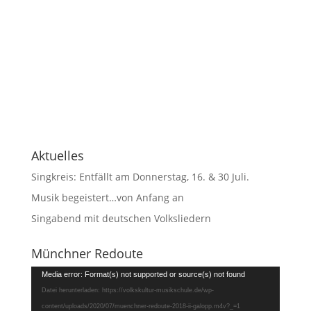
Aktuelles
Singkreis: Entfällt am Donnerstag, 16. & 30 Juli.
Musik begeistert…von Anfang an
Singabend mit deutschen Volksliedern
Münchner Redoute
Video-
Media error: Format(s) not supported or source(s) not found
Player
Datei herunterladen: https://volkskultur-musikschule.de/wp-
content/uploads/2020/07/muenchner-redoute-2018-ii-galopp.m4v?_=1