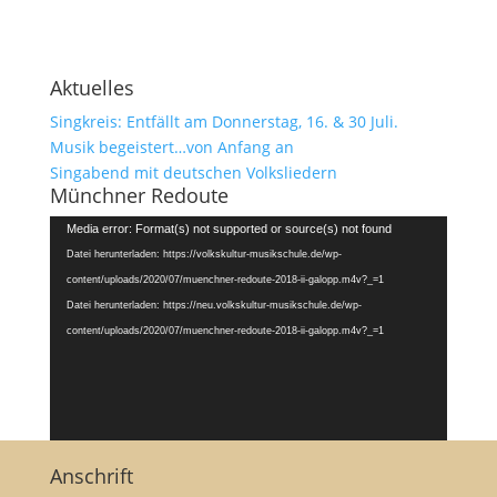
Aktuelles
Singkreis: Entfällt am Donnerstag, 16. & 30 Juli.
Musik begeistert…von Anfang an
Singabend mit deutschen Volksliedern
Münchner Redoute
Video-
Media error: Format(s) not supported or source(s) not found
Player
Datei herunterladen: https://volkskultur-musikschule.de/wp-
content/uploads/2020/07/muenchner-redoute-2018-ii-galopp.m4v?_=1
Datei herunterladen: https://neu.volkskultur-musikschule.de/wp-
content/uploads/2020/07/muenchner-redoute-2018-ii-galopp.m4v?_=1
Anschrift