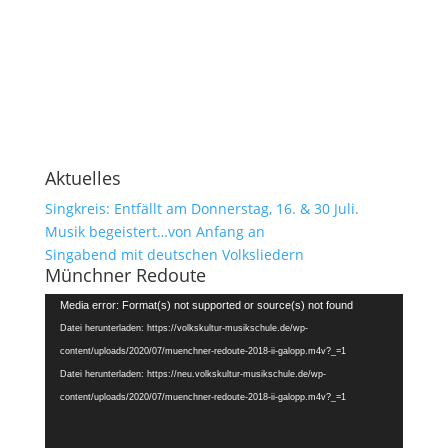
Aktuelles
Singkreis: Entfällt am Donnerstag, 16. & 30 Juli.
Musik begeistert…von Anfang an
Singabend mit deutschen Volksliedern
Münchner Redoute
Video-
Media error: Format(s) not supported or source(s) not found
Player
Datei herunterladen: https://volkskultur-musikschule.de/wp-
content/uploads/2020/07/muenchner-redoute-2018-ii-galopp.m4v?_=1
Datei herunterladen: https://neu.volkskultur-musikschule.de/wp-
content/uploads/2020/07/muenchner-redoute-2018-ii-galopp.m4v?_=1