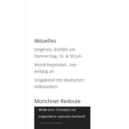
Aktuelles
Singkreis: Entfällt am
Donnerstag, 16. & 30 Juli.
Musik begeistert…von
Anfang an
Singabend mit deutschen
Volksliedern
Münchner Redoute
Video-
Media error: Format(s) not
Player
supported or source(s) not found
Datei herunterladen: