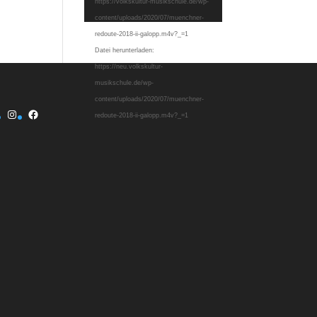
https://volkskultur-musikschule.de/wp-
content/uploads/2020/07/muenchner-
redoute-2018-ii-galopp.m4v?_=1
Datei herunterladen:
https://neu.volkskultur-
musikschule.de/wp-
content/uploads/2020/07/muenchner-
Instagram
Facebook
redoute-2018-ii-galopp.m4v?_=1