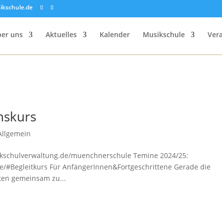
ikschule.de
er uns
Aktuelles
Kalender
Musikschule
Ver
nskurs
Allgemein
sikschulverwaltung.de/muenchnerschule Temine 2024/25:
le/#Begleitkurs Für AnfängerInnen&Fortgeschrittene Gerade die
iten gemeinsam zu...