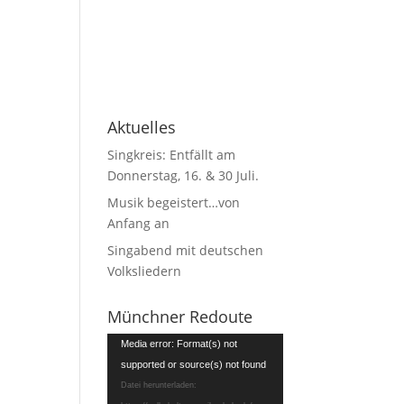
Aktuelles
Singkreis: Entfällt am
Donnerstag, 16. & 30 Juli.
Musik begeistert…von
Anfang an
Singabend mit deutschen
Volksliedern
Münchner Redoute
Video-
Media error: Format(s) not
Player
supported or source(s) not found
Datei herunterladen: