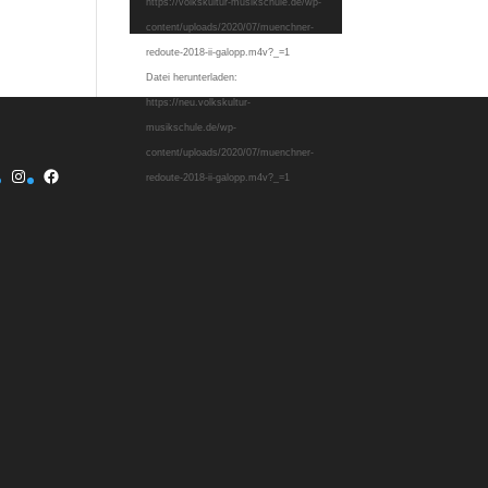
https://volkskultur-musikschule.de/wp-
content/uploads/2020/07/muenchner-
redoute-2018-ii-galopp.m4v?_=1
Datei herunterladen:
https://neu.volkskultur-
musikschule.de/wp-
content/uploads/2020/07/muenchner-
Instagram
Facebook
redoute-2018-ii-galopp.m4v?_=1