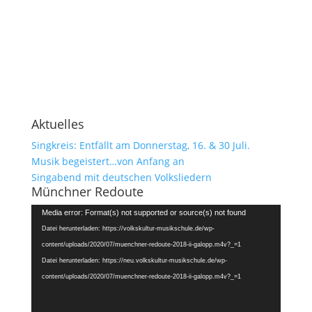
Aktuelles
Singkreis: Entfällt am Donnerstag, 16. & 30 Juli.
Musik begeistert…von Anfang an
Singabend mit deutschen Volksliedern
Münchner Redoute
Video-
Media error: Format(s) not supported or source(s) not found
Player
Datei herunterladen: https://volkskultur-musikschule.de/wp-
content/uploads/2020/07/muenchner-redoute-2018-ii-galopp.m4v?_=1
Datei herunterladen: https://neu.volkskultur-musikschule.de/wp-
content/uploads/2020/07/muenchner-redoute-2018-ii-galopp.m4v?_=1