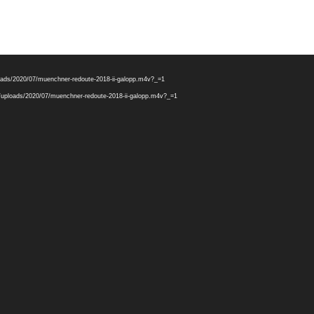
ploads/2020/07/muenchner-redoute-2018-ii-galopp.m4v?_=1
nt/uploads/2020/07/muenchner-redoute-2018-ii-galopp.m4v?_=1