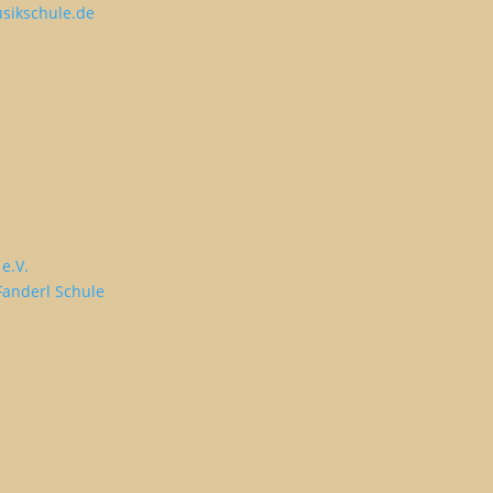
sikschule.de
e.V.
Fanderl Schule