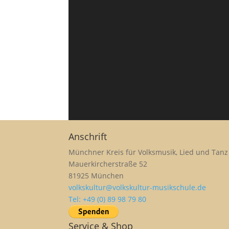
Anschrift
Münchner Kreis für Volksmusik, Lied und Tanz 
Mauerkircherstraße 52
81925 München
volkskultur@volkskultur-musikschule.de
Tel: +49 (0) 89 98 79 80
Service & Shop