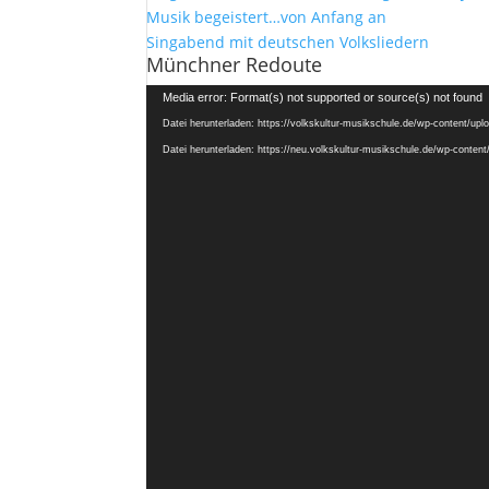
Musik begeistert…von Anfang an
Singabend mit deutschen Volksliedern
Münchner Redoute
Video-
Media error: Format(s) not supported or source(s) not found
Player
Datei herunterladen: https://volkskultur-musikschule.de/wp-content/u
Datei herunterladen: https://neu.volkskultur-musikschule.de/wp-conte