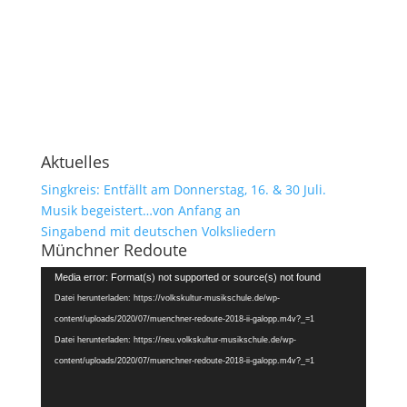
Aktuelles
Singkreis: Entfällt am Donnerstag, 16. & 30 Juli.
Musik begeistert…von Anfang an
Singabend mit deutschen Volksliedern
Münchner Redoute
Video-
Media error: Format(s) not supported or source(s) not found
Player
Datei herunterladen: https://volkskultur-musikschule.de/wp-
content/uploads/2020/07/muenchner-redoute-2018-ii-galopp.m4v?_=1
Datei herunterladen: https://neu.volkskultur-musikschule.de/wp-
content/uploads/2020/07/muenchner-redoute-2018-ii-galopp.m4v?_=1