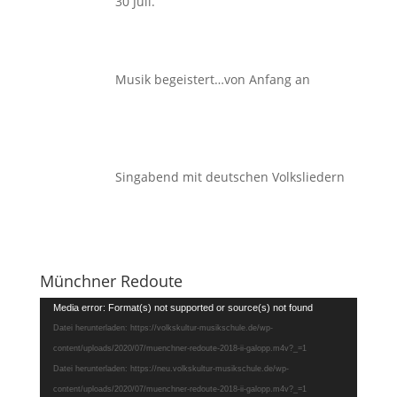
30 Juli.
Musik begeistert…von Anfang an
Singabend mit deutschen Volksliedern
Münchner Redoute
Video-
Media error: Format(s) not supported or source(s) not found
Player
Datei herunterladen: https://volkskultur-musikschule.de/wp-
content/uploads/2020/07/muenchner-redoute-2018-ii-galopp.m4v?_=1
Datei herunterladen: https://neu.volkskultur-musikschule.de/wp-
content/uploads/2020/07/muenchner-redoute-2018-ii-galopp.m4v?_=1