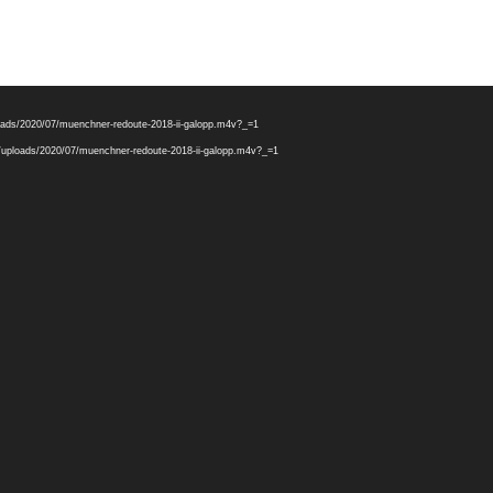
ploads/2020/07/muenchner-redoute-2018-ii-galopp.m4v?_=1
nt/uploads/2020/07/muenchner-redoute-2018-ii-galopp.m4v?_=1