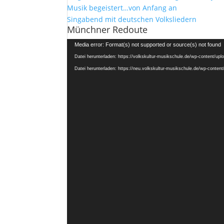
Musik begeistert…von Anfang an
Singabend mit deutschen Volksliedern
Münchner Redoute
Video-
Media error: Format(s) not supported or source(s) not found
Player
Datei herunterladen: https://volkskultur-musikschule.de/wp-content/u
Datei herunterladen: https://neu.volkskultur-musikschule.de/wp-conte