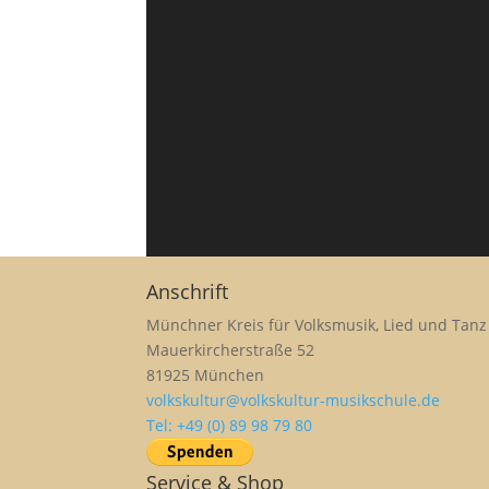
Anschrift
Münchner Kreis für Volksmusik, Lied und Tanz 
Mauerkircherstraße 52
81925 München
volkskultur@volkskultur-musikschule.de
Tel: +49 (0) 89 98 79 80
Service & Shop