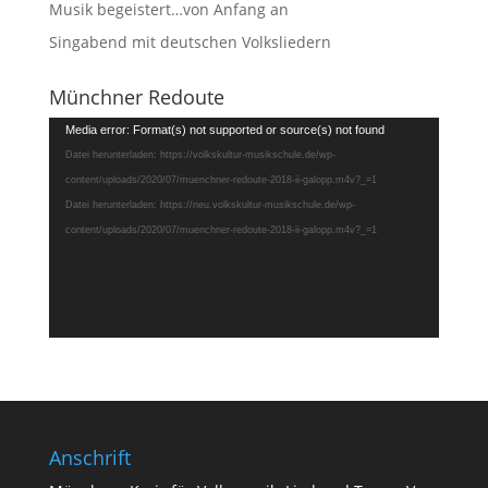
Musik begeistert…von Anfang an
Singabend mit deutschen Volksliedern
Münchner Redoute
Video-
Media error: Format(s) not supported or source(s) not found
Player
Datei herunterladen: https://volkskultur-musikschule.de/wp-
content/uploads/2020/07/muenchner-redoute-2018-ii-galopp.m4v?_=1
Datei herunterladen: https://neu.volkskultur-musikschule.de/wp-
content/uploads/2020/07/muenchner-redoute-2018-ii-galopp.m4v?_=1
Anschrift