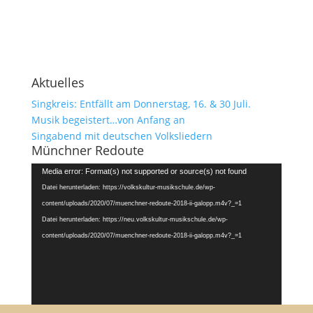
Aktuelles
Singkreis: Entfällt am Donnerstag, 16. & 30 Juli.
Musik begeistert…von Anfang an
Singabend mit deutschen Volksliedern
Münchner Redoute
Video-
Media error: Format(s) not supported or source(s) not found
Player
Datei herunterladen: https://volkskultur-musikschule.de/wp-
content/uploads/2020/07/muenchner-redoute-2018-ii-galopp.m4v?_=1
Datei herunterladen: https://neu.volkskultur-musikschule.de/wp-
content/uploads/2020/07/muenchner-redoute-2018-ii-galopp.m4v?_=1