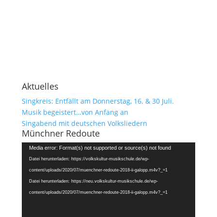
Aktuelles
Singkreis: Entfällt am Donnerstag, 16. & 30 Juli.
Musik begeistert…von Anfang an
Singabend mit deutschen Volksliedern
Münchner Redoute
Video-
Media error: Format(s) not supported or source(s) not found
Player
Datei herunterladen: https://volkskultur-musikschule.de/wp-
content/uploads/2020/07/muenchner-redoute-2018-ii-galopp.m4v?_=1
Datei herunterladen: https://neu.volkskultur-musikschule.de/wp-
content/uploads/2020/07/muenchner-redoute-2018-ii-galopp.m4v?_=1