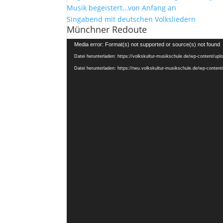
Musik begeistert…von Anfang an
Singabend mit deutschen Volksliedern
Münchner Redoute
Video-
Media error: Format(s) not supported or source(s) not found
Player
Datei herunterladen: https://volkskultur-musikschule.de/wp-content/u
Datei herunterladen: https://neu.volkskultur-musikschule.de/wp-conte