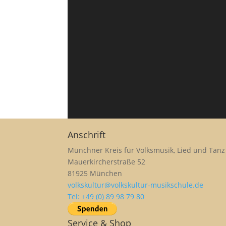
Anschrift
Münchner Kreis für Volksmusik, Lied und Tanz 
Mauerkircherstraße 52
81925 München
volkskultur@volkskultur-musikschule.de
Tel: +49 (0) 89 98 79 80
Service & Shop