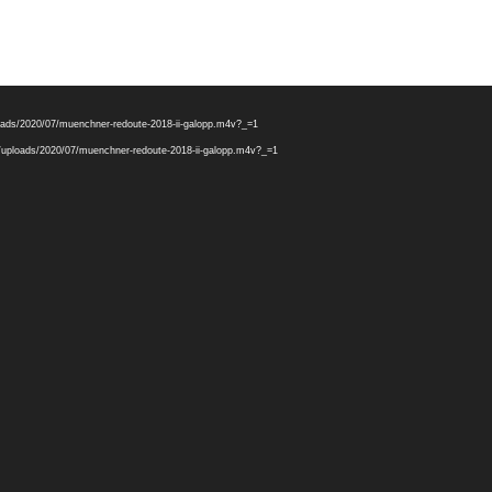
ploads/2020/07/muenchner-redoute-2018-ii-galopp.m4v?_=1
nt/uploads/2020/07/muenchner-redoute-2018-ii-galopp.m4v?_=1