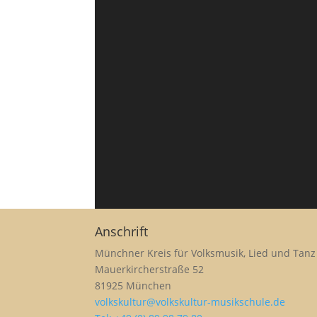
Anschrift
Münchner Kreis für Volksmusik, Lied und Tanz 
Mauerkircherstraße 52
81925 München
volkskultur@volkskultur-musikschule.de