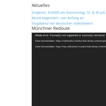
Aktuelles
Singkreis: Entfällt am Donnerstag, 16. & 30 Juli
Musik begeistert…von Anfang an
Singabend mit deutschen Volksliedern
Münchner Redoute
Video-
Media error: Format(s) not supported or source(s) not found
Player
Datei herunterladen: https://volkskultur-musikschule.de/wp-content/u
Datei herunterladen: https://neu.volkskultur-musikschule.de/wp-conte