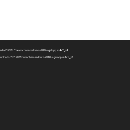
.
ploads/2020/07/muenchner-redoute-2018-ii-galopp.m4v?_=1
nt/uploads/2020/07/muenchner-redoute-2018-ii-galopp.m4v?_=1