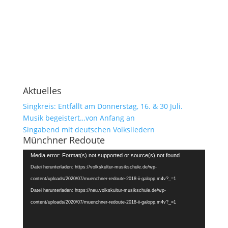
Aktuelles
Singkreis: Entfällt am Donnerstag, 16. & 30 Juli.
Musik begeistert…von Anfang an
Singabend mit deutschen Volksliedern
Münchner Redoute
Video-
Media error: Format(s) not supported or source(s) not found
Player
Datei herunterladen: https://volkskultur-musikschule.de/wp-
content/uploads/2020/07/muenchner-redoute-2018-ii-galopp.m4v?_=1
Datei herunterladen: https://neu.volkskultur-musikschule.de/wp-
content/uploads/2020/07/muenchner-redoute-2018-ii-galopp.m4v?_=1