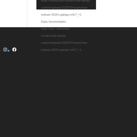
https://volkskultur-musikschule.de/wp-
content/uploads/2020/07/muenchner-
redoute-2018-ii-galopp.m4v?_=1
Datei herunterladen:
https://neu.volkskultur-
musikschule.de/wp-
content/uploads/2020/07/muenchner-
Instagram
Facebook
redoute-2018-ii-galopp.m4v?_=1