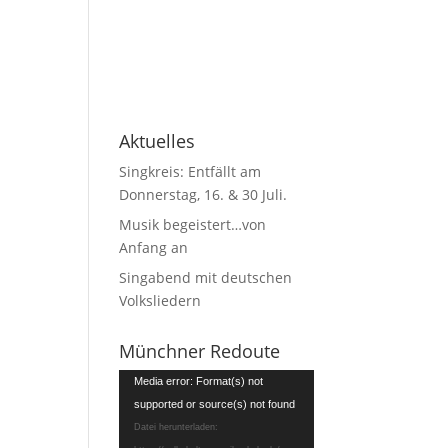
Aktuelles
Singkreis: Entfällt am
Donnerstag, 16. & 30 Juli.
Musik begeistert…von
Anfang an
Singabend mit deutschen
Volksliedern
Münchner Redoute
Video-
Media error: Format(s) not
Player
supported or source(s) not found
Datei herunterladen: