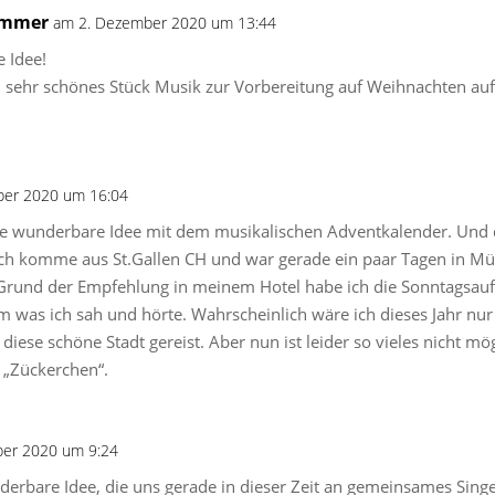
immer
am 2. Dezember 2020 um 13:44
 Idee!
in sehr schönes Stück Musik zur Vorbereitung auf Weihnachten au
ber 2020 um 16:04
se wunderbare Idee mit dem musikalischen Adventkalender. Und d
h komme aus St.Gallen CH und war gerade ein paar Tagen in Mü
 Grund der Empfehlung in meinem Hotel habe ich die Sonntagsau
dem was ich sah und hörte. Wahrscheinlich wäre ich dieses Jahr
 diese schöne Stadt gereist. Aber nun ist leider so vieles nicht 
n „Zückerchen“.
er 2020 um 9:24
nderbare Idee, die uns gerade in dieser Zeit an gemeinsames Sin