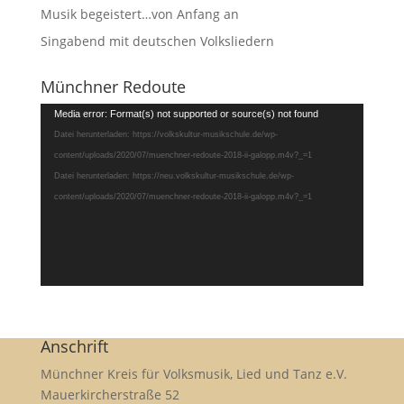
Musik begeistert…von Anfang an
Singabend mit deutschen Volksliedern
Münchner Redoute
Video-
Media error: Format(s) not supported or source(s) not found
Player
Datei herunterladen: https://volkskultur-musikschule.de/wp-
content/uploads/2020/07/muenchner-redoute-2018-ii-galopp.m4v?_=1
Datei herunterladen: https://neu.volkskultur-musikschule.de/wp-
content/uploads/2020/07/muenchner-redoute-2018-ii-galopp.m4v?_=1
Anschrift
Münchner Kreis für Volksmusik, Lied und Tanz e.V.
Mauerkircherstraße 52