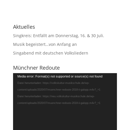
Aktuelles
Singkreis: Entfällt am Donnerstag, 16. & 30 Juli.
Musik begeistert…von Anfang an
Singabend mit deutschen Volksliedern
Münchner Redoute
Video-
Media error: Format(s) not supported or source(s) not found
Player
Datei herunterladen: https://volkskultur-musikschule.de/wp-
content/uploads/2020/07/muenchner-redoute-2018-ii-galopp.m4v?_=1
Datei herunterladen: https://neu.volkskultur-musikschule.de/wp-
content/uploads/2020/07/muenchner-redoute-2018-ii-galopp.m4v?_=1