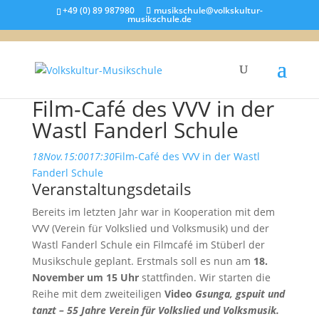
+49 (0) 89 987980
musikschule@volkskultur-
musikschule.de
Film-Café des VVV in der
Wastl Fanderl Schule
18
Nov.
15:00
17:30
Film-Café des VVV in der Wastl
Fanderl Schule
Veranstaltungsdetails
Bereits im letzten Jahr war in Kooperation mit dem
VVV (Verein für Volkslied und Volksmusik) und der
Wastl Fanderl Schule ein Filmcafé im Stüberl der
Musikschule geplant. Erstmals soll es nun am
18.
November um 15 Uhr
stattfinden. Wir starten die
Reihe mit dem zweiteiligen
Video
Gsunga, gspuit und
tanzt – 55 Jahre Verein für Volkslied und Volksmusik.