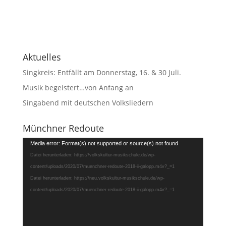
Aktuelles
Singkreis: Entfällt am Donnerstag, 16. & 30 Juli.
Musik begeistert…von Anfang an
Singabend mit deutschen Volksliedern
Münchner Redoute
Video-
Media error: Format(s) not supported or source(s) not found
Player
Datei herunterladen: https://volkskultur-musikschule.de/wp-
content/uploads/2020/07/muenchner-redoute-2018-ii-galopp.m4v?_=1
Datei herunterladen: https://neu.volkskultur-musikschule.de/wp-
content/uploads/2020/07/muenchner-redoute-2018-ii-galopp.m4v?_=1