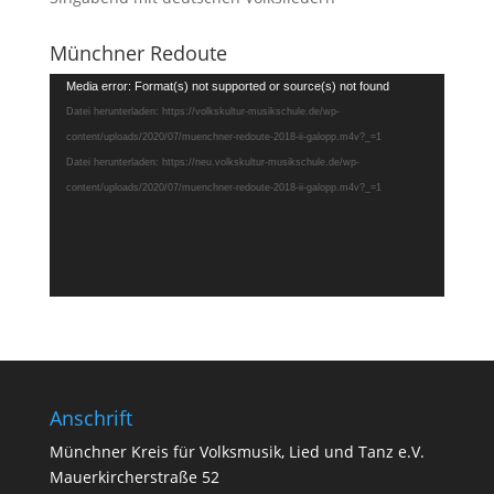
Münchner Redoute
Video-
Media error: Format(s) not supported or source(s) not found
Player
Datei herunterladen: https://volkskultur-musikschule.de/wp-
content/uploads/2020/07/muenchner-redoute-2018-ii-galopp.m4v?_=1
Datei herunterladen: https://neu.volkskultur-musikschule.de/wp-
content/uploads/2020/07/muenchner-redoute-2018-ii-galopp.m4v?_=1
Anschrift
Münchner Kreis für Volksmusik, Lied und Tanz e.V.
Mauerkircherstraße 52