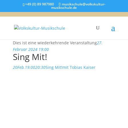
+49 (0) 89 987980
musikschule@volkskultur-
musikschule.de
Dies ist eine wiederkehrende Veranstaltung
27.
Februar 2024 19:00
Sing Mit!
20
Feb.
19:00
20:30
Sing Mit!
mit Tobias Kaiser