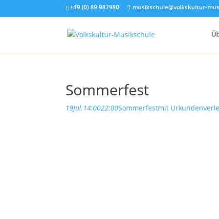
+49 (0) 89 987980
musikschule@volkskultur-mus
Üb
Sommerfest
19
Jul.
14:00
22:00
Sommerfest
mit Urkundenverl