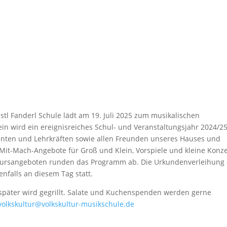
tl Fanderl Schule lädt am 19. Juli 2025 zum musikalischen
n wird ein ereignisreiches Schul- und Veranstaltungsjahr 2024/2
ferenten und Lehrkräften sowie allen Freunden unseres Hauses und
 Mit-Mach-Angebote für Groß und Klein, Vorspiele und kleine Konz
Kursangeboten runden das Programm ab. Die Urkundenverleihung
enfalls an diesem Tag statt.
 später wird gegrillt. Salate und Kuchenspenden werden gerne
volkskultur@volkskultur-musikschule.de