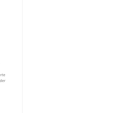
5
erte
 der