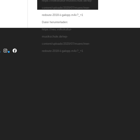
https://volkskultur-musikschule.de/wp-
content/uploads/2020/07/muenchner-
redoute-2018-ii-galopp.m4v?_=1
Datei herunterladen:
https://neu.volkskultur-
musikschule.de/wp-
content/uploads/2020/07/muenchner-
Instagram
Facebook
redoute-2018-ii-galopp.m4v?_=1