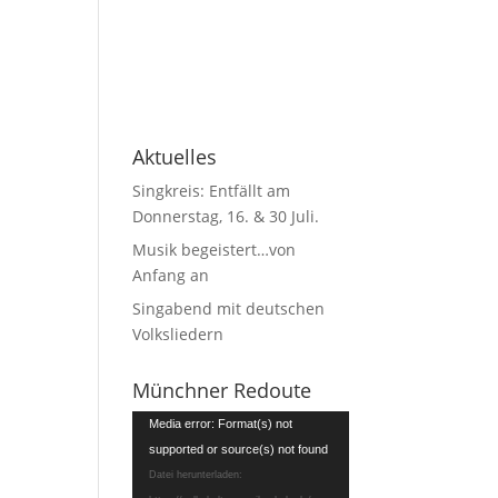
Aktuelles
Singkreis: Entfällt am
Donnerstag, 16. & 30 Juli.
Musik begeistert…von
Anfang an
Singabend mit deutschen
Volksliedern
Münchner Redoute
Video-
Media error: Format(s) not
Player
supported or source(s) not found
Datei herunterladen: