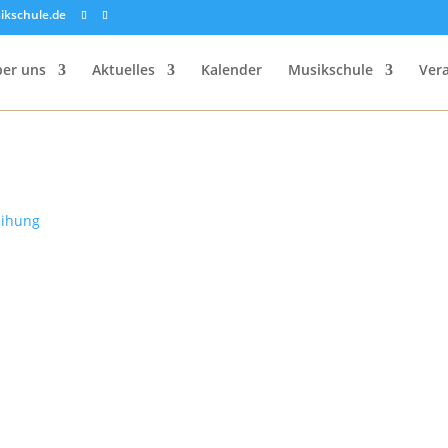
ikschule.de
er uns
Aktuelles
Kalender
Musikschule
Ver
eihung